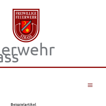
uerwehr
ass
Beispielartikel